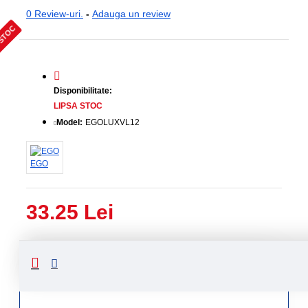
0 Review-uri.
-
Adauga un review
 STOC
Disponibilitate:
LIPSA STOC
Model:
EGOLUXVL12
EGO
33.25 Lei
Livrare
Livrare
prin
rapida
curier
rapid