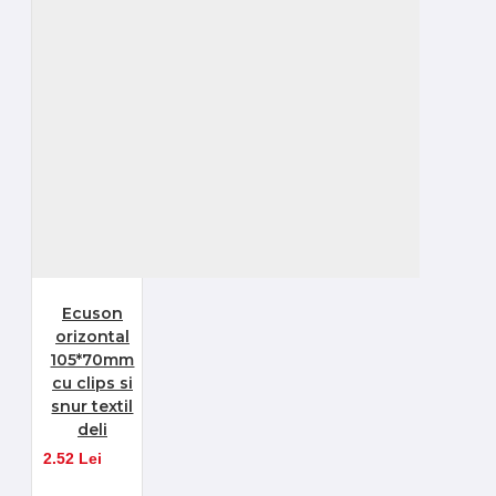
Ecuson
orizontal
105*70mm
cu clips si
snur textil
deli
2.52 Lei