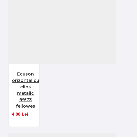
Ecuson
orizontal cu
clips
metalic
99*73
fellowes
4.88 Lei