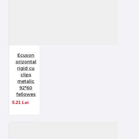
Ecuson
orizontal
rigid cu
clips
metalic
92*60
fellowes
5.21 Lei