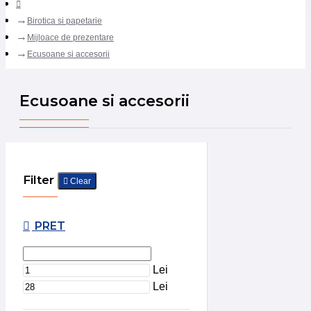
Birotica si papetarie
Mijloace de prezentare
Ecusoane si accesorii
Ecusoane si accesorii
Filter
Clear
PRET
Lei
Lei