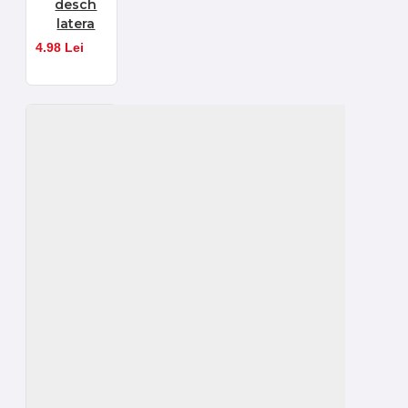
desch
latera
4.98 Lei