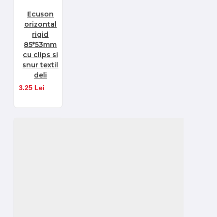
Ecuson
orizontal
rigid
85*53mm
cu clips si
snur textil
deli
3.25 Lei