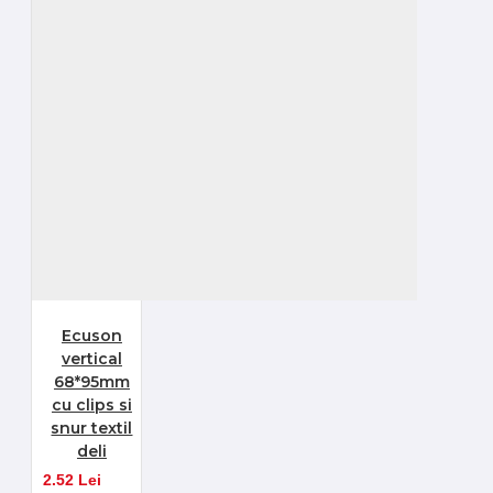
Ecuson
vertical
68*95mm
cu clips si
snur textil
deli
2.52 Lei