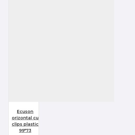
Ecuson
orizontal cu
clips plastic
99*73