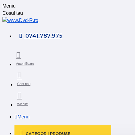
Meniu
Cosul tau
0741.787.975
Autentificare
Cont nou
Wishlist
Menu
CATEGORII PRODUSE