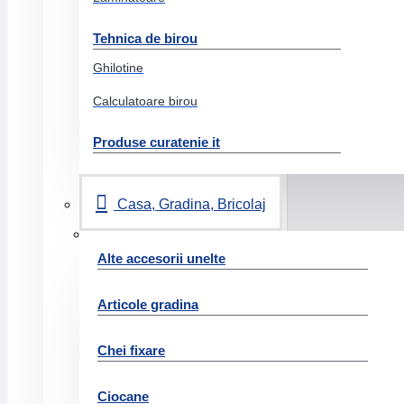
Cuttere
Decapsatoare
Tehnica de birou
Tavite documente
Ghilotine
Foarfeci birou
Calculatoare birou
Seturi birou
Produse curatenie it
Suporti birou
Tusuri si tusiere
Casa, Gradina, Bricolaj
Lipiciuri
Articole creative
Alte accesorii unelte
Articole party
Lipiciuri
Articole gradina
Hobby
Chei fixare
Diverse articole creative
Jocuri jucarii
Ciocane