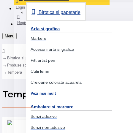
Login
Birotica si papetarie
Register
Arta si grafica
Menu
Markere
Accesorii arta si grafica
Birotica si papetarie
Pitt artist pen
Produse scolare
Cutii lemn
Tempera
Creioane colorate acuarela
Tempera
Vezi mai mult
Ambalare si marcare
Benzi adezive
Benzi non adezive