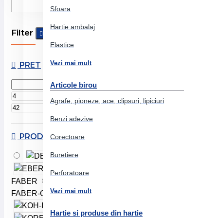
Sfoara
Hartie ambalaj
Filter
Clear
Elastice
Vezi mai mult
PRET
Articole birou
Lei
Agrafe, pioneze, ace, clipsuri, lipiciuri
Lei
Benzi adezive
PRODUCATOR
Corectoare
Buretiere
DELI
EBERHARD
Perforatoare
FABER
Vezi mai mult
FABER-CASTELL
KOH-I-NOOR
Hartie si produse din hartie