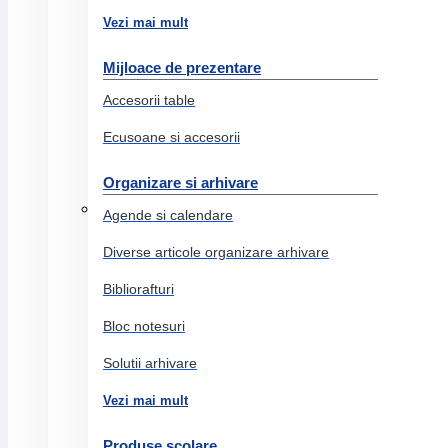
Vezi mai mult
Creioane colorate permanente
Stilouri
Mijloace de prezentare
Accesorii table
Produse grafit si carbune
Ecusoane si accesorii
Eco pigment
Acuarele
Organizare si arhivare
Ambalare si marcare
Agende si calendare
Benzi adezive
Diverse articole organizare arhivare
Benzi non adezive
Bibliorafturi
Sfoara
Bloc notesuri
Hartie ambalaj
Solutii arhivare
Elastice
Folie strech
Vezi mai mult
Pungi
Produse scolare