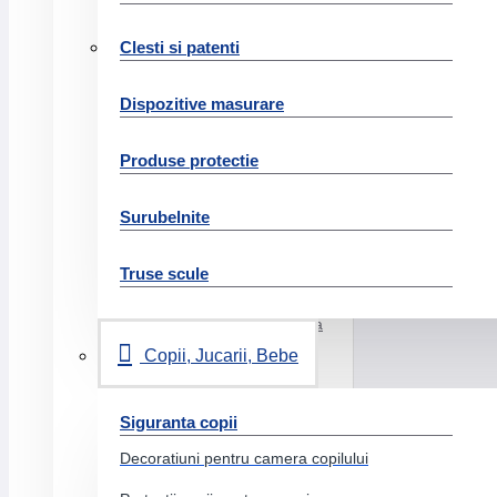
Hartie si produse din hartie
Clesti si patenti
Medii speciale
Dispozitive masurare
Calc
Carton copiator
Produse protectie
Hartie tipar digital
Surubelnite
Etichete
Hartie copiator
Truse scule
Hartie format mare
Hartie milimetrica
Copii, Jucarii, Bebe
Plicuri
Role case marcat
Siguranta copii
Role pret
Decoratiuni pentru camera copilului
Rezerva caiet mecanic