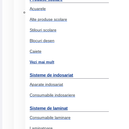
Ambalare diverse
Acuarele
Articole birou
Alte produse scolare
Agrafe, pioneze, ace, clipsuri, lipiciuri
Stilouri scolare
Benzi adezive
Blocuri desen
Corectoare
Caiete
Buretiere
Vezi mai mult
Perforatoare
Suporti documente
Sisteme de indosariat
Capsatoare
Aparate indosariat
Capse
Consumabile indosariere
Indigo
Sisteme de laminat
Cosuri birou
Consumabile laminare
Diverse articole birou
Laminatoare