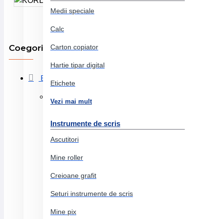
KORES
Medii speciale
Calc
Coegorii produse
Carton copiator
Hartie tipar digital
Birotica si papetarie
Etichete
Arta si grafica
Vezi mai mult
Markere
Instrumente de scris
Accesorii arta si grafica
Ascutitori
Pitt artist pen
Mine roller
Cutii lemn
Creioane grafit
Seturi instrumente de scris
Creioane colorate acuarela
Pasteluri si uleiuri
Mine pix