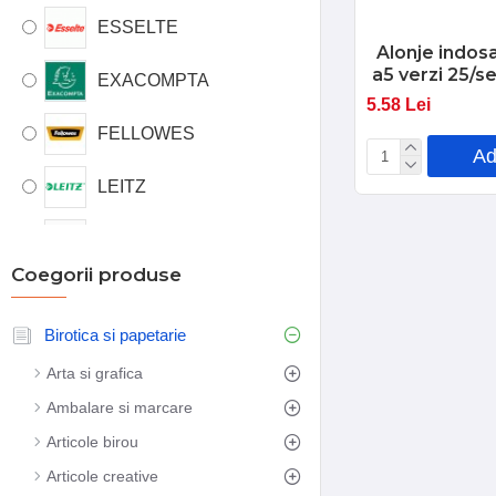
ESSELTE
Alonje indosa
a5 verzi 25/
EXACOMPTA
5.58 Lei
FELLOWES
Ad
LEITZ
NO BRAND
Coegorii produse
Birotica si papetarie
Arta si grafica
Ambalare si marcare
Articole birou
Articole creative