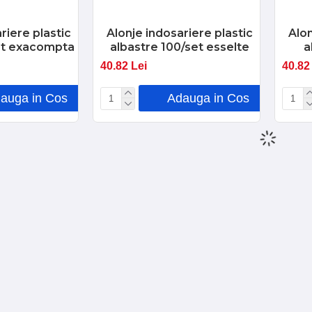
riere plastic
Alonje indosariere plastic
Alon
set exacompta
albastre 100/set esselte
a
40.82 Lei
40.82
auga in Cos
Adauga in Cos