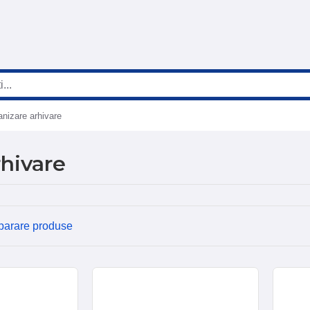
anizare arhivare
rhivare
arare produse