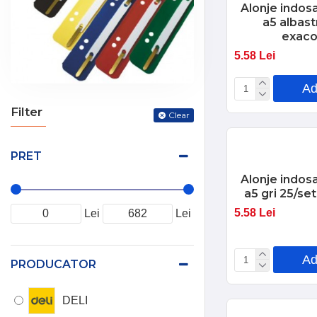
Alonje indosa
a5 albast
exac
5.58 Lei
Ad
Filter
Clear
PRET
Alonje indosa
a5 gri 25/s
5.58 Lei
Lei
Lei
Ad
PRODUCATOR
DELI