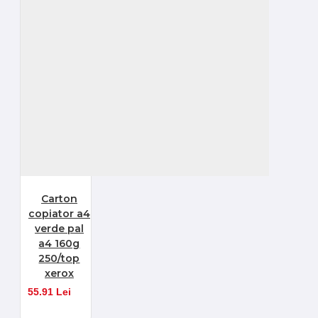
Carton
copiator a4
verde pal
a4 160g
250/top
xerox
55.91 Lei