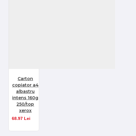
Carton
copiator a4
albastru
intens 160g
250/top
xerox
68.97 Lei