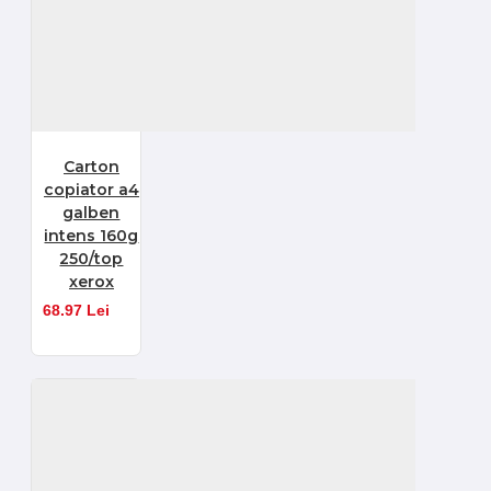
Carton
copiator a4
galben
intens 160g
250/top
xerox
68.97 Lei