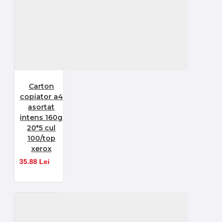
Carton
copiator a4
asortat
intens 160g
20*5 cul
100/top
xerox
35.88 Lei