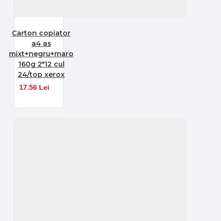
Carton copiator
a4 as
mixt+negru+maro
160g 2*12 cul
24/top xerox
17.56 Lei