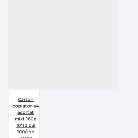
Carton
copiator a4
asortat
mixt 160g
10*10 cul
100/top