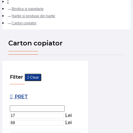
Birotica si papetarie
Hartie si produse din hartie
Carton copiator
Carton copiator
Filter
Clear
PRET
Lei
Lei