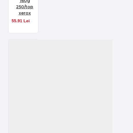
160g
250/top
xerox
55.91 Lei