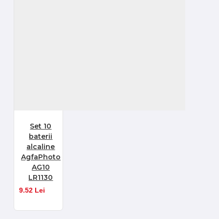
Set 10
baterii
alcaline
AgfaPhoto
AG10
LR1130
9.52 Lei