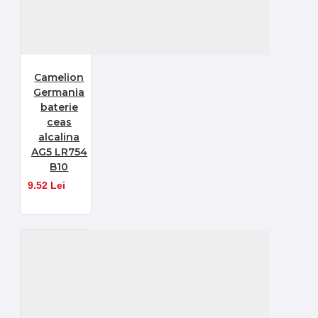
Camelion
Germania
baterie
ceas
alcalina
AG5 LR754
B10
9.52 Lei