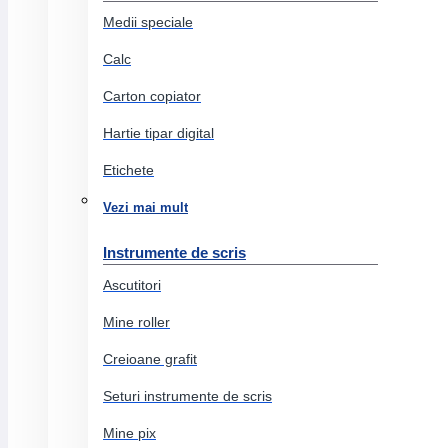
Medii speciale
Creioane colorate permanente
Stilouri
Calc
Carton copiator
Produse grafit si carbune
Hartie tipar digital
Eco pigment
Acuarele
Etichete
Ambalare si marcare
Vezi mai mult
Benzi adezive
Instrumente de scris
Benzi non adezive
Ascutitori
Sfoara
Mine roller
Hartie ambalaj
Elastice
Creioane grafit
Folie strech
Seturi instrumente de scris
Pungi
Mine pix