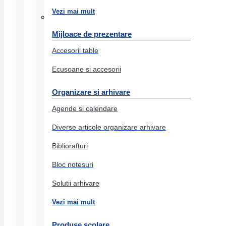
Ambalare diverse
Vezi mai mult
Articole birou
Mijloace de prezentare
Agrafe, pioneze, ace, clipsuri, lipiciuri
Accesorii table
Benzi adezive
Ecusoane si accesorii
Corectoare
Buretiere
Organizare si arhivare
Perforatoare
Agende si calendare
Suporti documente
Diverse articole organizare arhivare
Capsatoare
Bibliorafturi
Capse
Bloc notesuri
Indigo
Solutii arhivare
Cosuri birou
Vezi mai mult
Diverse articole birou
Produse scolare