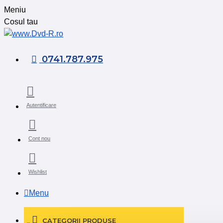
Meniu
Cosul tau
0741.787.975
Autentificare
Cont nou
Wishlist
Menu
CATEGORII PRODUSE