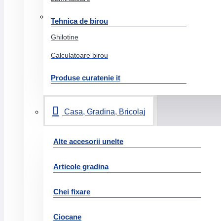
Hartie si produse din hartie
Tehnica de birou
Medii speciale
Ghilotine
Calc
Calculatoare birou
Carton copiator
Produse curatenie it
Hartie tipar digital
Etichete
Hartie copiator
Casa, Gradina, Bricolaj
Hartie format mare
Hartie milimetrica
Alte accesorii unelte
Plicuri
Articole gradina
Role case marcat
Role pret
Chei fixare
Rezerva caiet mecanic
Ciocane