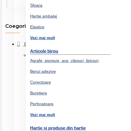
Sfoara
Hartie ambalaj
Coegorii produse
Elastice
Vezi mai mult
Birotica si papetarie
Articole birou
Arta si grafica
Agrafe, pioneze, ace, clipsuri, lipiciuri
Markere
Benzi adezive
Accesorii arta si grafica
Corectoare
Pitt artist pen
Buretiere
Cutii lemn
Perforatoare
Creioane colorate acuarela
Vezi mai mult
Pasteluri si uleiuri
Hartie si produse din hartie