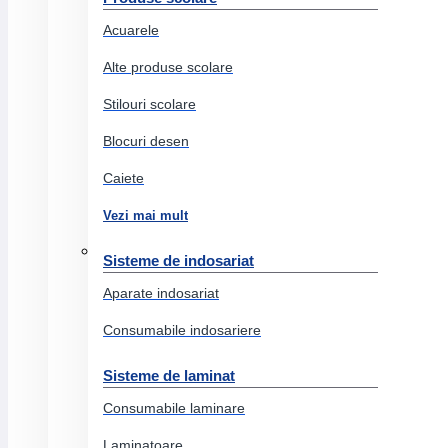
Cuttere
Acuarele
Decapsatoare
Tavite documente
Alte produse scolare
Foarfeci birou
Stilouri scolare
Seturi birou
Blocuri desen
Suporti birou
Caiete
Tusuri si tusiere
Vezi mai mult
Lipiciuri
Articole creative
Sisteme de indosariat
Articole party
Aparate indosariat
Lipiciuri
Consumabile indosariere
Hobby
Sisteme de laminat
Diverse articole creative
Consumabile laminare
Jocuri jucarii
Laminatoare