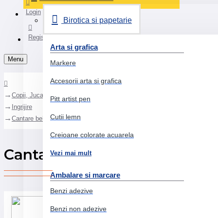
Login
Birotica si papetarie
Register
Arta si grafica
Menu
Markere
Accesorii arta si grafica
Copii, Jucarii, Bebe
Pitt artist pen
Ingrijire
Cutii lemn
Cantare bebelusi
Creioane colorate acuarela
Cantare bebelusi
Vezi mai mult
Ambalare si marcare
Benzi adezive
Benzi non adezive