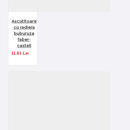
Ascutitoare
cu radiera
buburuza
faber-
castell
11.61 Lei