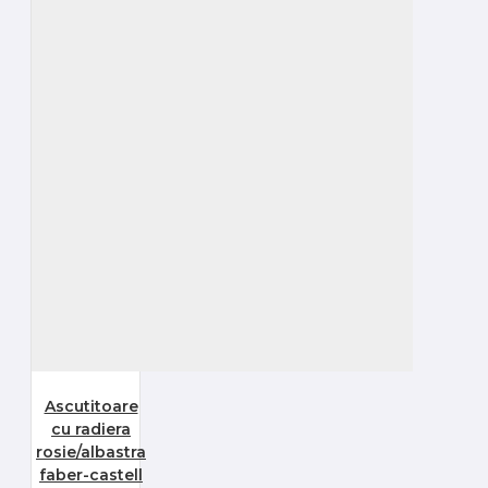
Ascutitoare
cu radiera
rosie/albastra
faber-castell