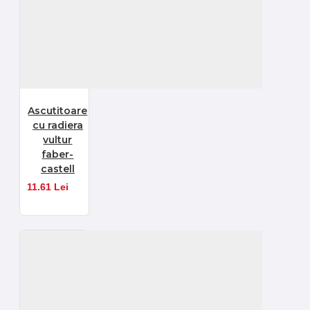
Ascutitoare
cu radiera
vultur
faber-
castell
11.61 Lei