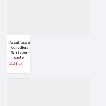
Ascutitoare
cu radiera
fish faber-
castell
11.61 Lei