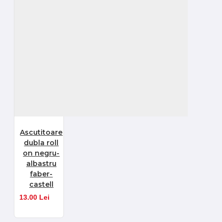
Ascutitoare
dubla roll
on negru-
albastru
faber-
castell
13.00 Lei