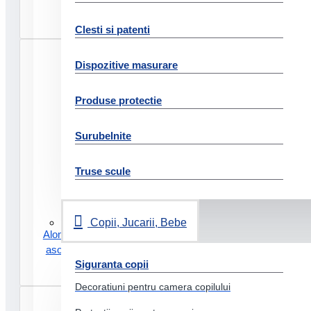
25/set exacompta
5.58 Lei
Clesti si patenti
Dispozitive masurare
Produse protectie
Surubelnite
Truse scule
Copii, Jucarii, Bebe
Alonje indosariere plastic a5
asortate 25/set exacompta
Siguranta copii
5.58 Lei
Decoratiuni pentru camera copilului