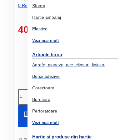
0 Review-uri.
-
Adauga un review
Sfoara
Hartie ambalaj
40.82 Lei
Elastice
Vezi mai mult
Articole birou
Agrafe, pioneze, ace, clipsuri, lipiciuri
Benzi adezive
Corectoare
Buretiere
Perforatoare
Adauga in Cos
Vezi mai mult
Hartie si produse din hartie
Adaugati in Lista de dorinte
Comparati produsul