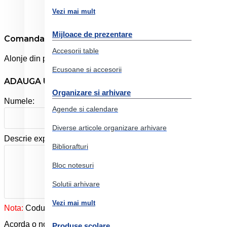
Vezi mai mult
Mijloace de prezentare
Comanda online Alonje indosariere plastic albastre 1
Accesorii table
Alonje din plastic utilizate pentru arhivarea documentelor. Sis
Ecusoane si accesorii
ADAUGA UN REVIEW
Organizare si arhivare
Numele:
Agende si calendare
Diverse articole organizare arhivare
Descrie experienta ta cu produsul:
Bibliorafturi
Bloc notesuri
Solutii arhivare
Vezi mai mult
Nota:
Codul HTML este citit ca şi text!
Acorda o nota produslui:
Produse scolare