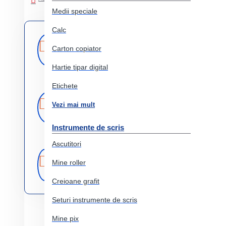
Medii speciale
Calc
Livrare
Livrare prin
curier rapid
Carton copiator
rapida
Hartie tipar digital
Etichete
Retur
Returnare
Vezi mai mult
produs in 14 zile
Instrumente de scris
Ascutitori
Produse
Comercializam
Mine roller
doar produse
originale
originale
Creioane grafit
Seturi instrumente de scris
Mine pix