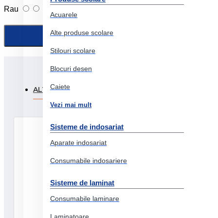
Rau
Foarte bun
Acuarele
Alte produse scolare
Stilouri scolare
Blocuri desen
Caiete
ALTI CLIENTI AU FOST INTERESATI SI DE:
PRODUSE
Vezi mai mult
Sisteme de indosariat
Aparate indosariat
Consumabile indosariere
Sisteme de laminat
Consumabile laminare
Laminatoare