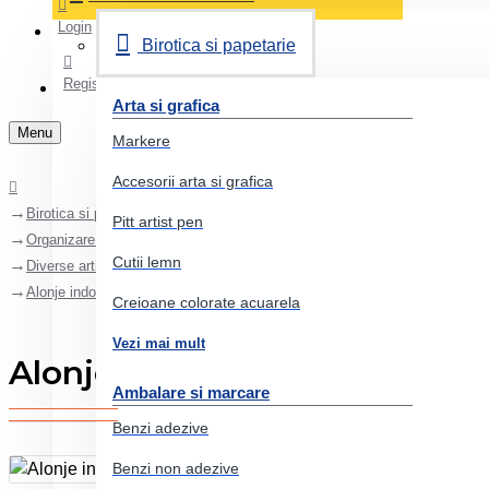
Login
Birotica si papetarie
Register
Arta si grafica
Menu
Markere
Accesorii arta si grafica
Birotica si papetarie
Pitt artist pen
Organizare si arhivare
Cutii lemn
Diverse articole organizare arhivare
Alonje indosariere plastic albastre 100/set esselte
Creioane colorate acuarela
Vezi mai mult
Alonje indosariere plastic al
Ambalare si marcare
Benzi adezive
Benzi non adezive