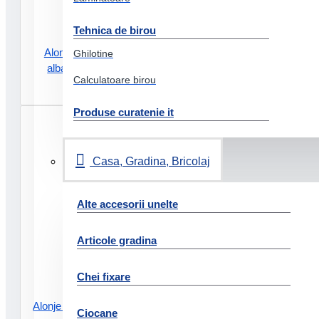
Tehnica de birou
Alonje indosariere plastic a5
Ghilotine
albastre 25/set exacompta
Calculatoare birou
5.58 Lei
Produse curatenie it
Casa, Gradina, Bricolaj
Alte accesorii unelte
Articole gradina
Chei fixare
Alonje indosariere plastic a5 albe
Ciocane