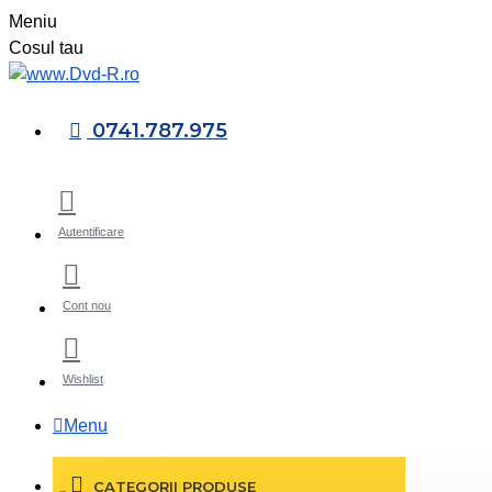
Meniu
Cosul tau
0741.787.975
Autentificare
Cont nou
Wishlist
Menu
CATEGORII PRODUSE