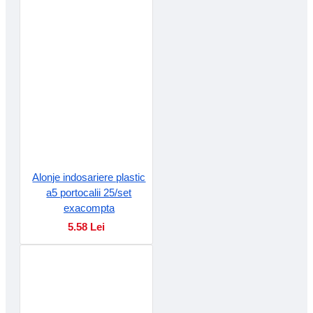
Alonje indosariere plastic
a5 portocalii 25/set
exacompta
5.58 Lei