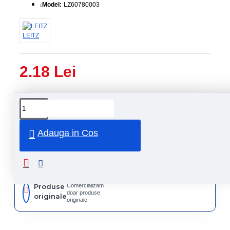
Model:
LZ60780003
LEITZ
2.18 Lei
Livrare
Livrare
prin
rapida
curier
rapid
Adauga in Cos
Retur
Returnare
produs in
14 zile
Produse
Comercializam
doar produse
originale
originale