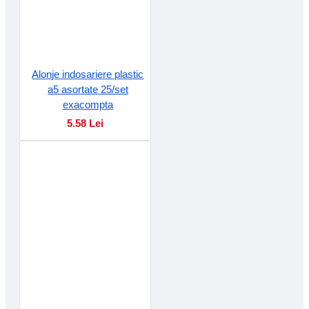
Alonje indosariere plastic
a5 asortate 25/set
exacompta
5.58 Lei