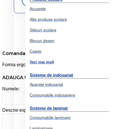
originale
Acuarele
Alte produse scolare
Stilouri scolare
Blocuri desen
Caiete
Comanda online Ascutitoare cu radiera buburuza fabe
Vezi mai mult
Forma ergonomica. Design atractiv pentru copii. Radiera de cal
Sisteme de indosariat
ADAUGA UN REVIEW
Aparate indosariat
Numele:
Consumabile indosariere
Sisteme de laminat
Descrie experienta ta cu produsul:
Consumabile laminare
Laminatoare