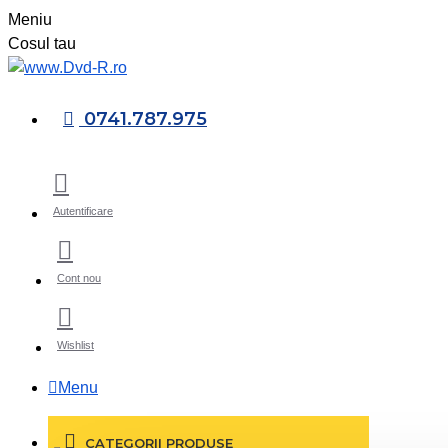
Meniu
Cosul tau
0741.787.975
Autentificare
Cont nou
Wishlist
Menu
CATEGORII PRODUSE