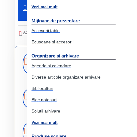
Adauga in Cos
Vezi mai mult
Mijloace de prezentare
Accesorii table
Adaugati in Lista de dorinte
Comparati produsul
Ecusoane si accesorii
Organizare si arhivare
Livrare
Livrare prin
curier rapid
rapida
Agende si calendare
Diverse articole organizare arhivare
Bibliorafturi
Retur
Returnare
produs in 14 zile
Bloc notesuri
Solutii arhivare
Vezi mai mult
Produse
Comercializam
doar produse
originale
Produse scolare