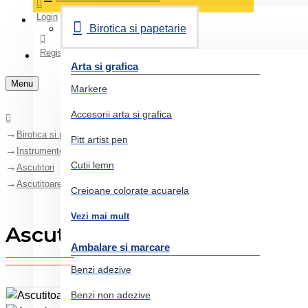
Login
Birotica si papetarie
Register
Arta si grafica
Menu
Markere
Accesorii arta si grafica
Birotica si papetarie
Pitt artist pen
Instrumente de scris
Cutii lemn
Ascutitori
Ascutitoare cu radiera buburuza faber-castell
Creioane colorate acuarela
Vezi mai mult
Ascutitoare cu radiera bubur
Ambalare si marcare
Benzi adezive
Benzi non adezive