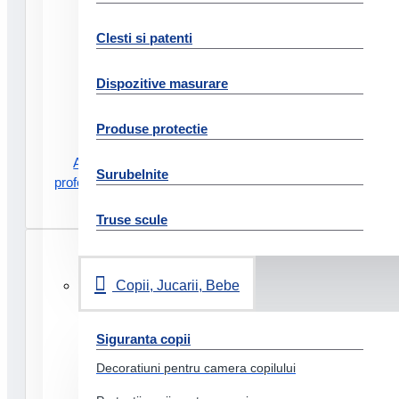
Clesti si patenti
Dispozitive masurare
Produse protectie
Ascutitoare birou mini
Surubelnite
professional neagra derwent
87.43 Lei
Truse scule
Copii, Jucarii, Bebe
Siguranta copii
Decoratiuni pentru camera copilului