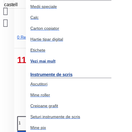
Medii speciale
Calc
Carton copiator
0 Review-uri.
-
Adauga un review
Hartie tipar digital
Etichete
11.61 Lei
Vezi mai mult
Instrumente de scris
Ascutitori
Mine roller
Creioane grafit
Seturi instrumente de scris
Mine pix