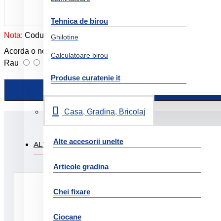
Tehnica de birou
Nota:
Codul HTML este citit ca şi text!
Ghilotine
Acorda o nota produslui:
Calculatoare birou
Rau
Foarte bun
Produse curatenie it
Casa, Gradina, Bricolaj
Alte accesorii unelte
ALTI CLIENTI AU FOST INTERESATI SI DE:
PRODUSE
Articole gradina
Chei fixare
Ciocane