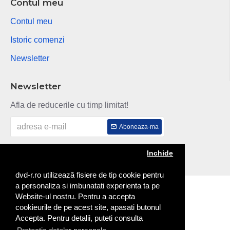
Contul meu
Contul meu
Istoric comenzi
Newsletter
Newsletter
Afla de reducerile cu timp limitat!
Aboneaza-ma
Am citit si sunt de acord cu
Politica de confidentialitate
Inchide
dvd-r.ro utilizează fisiere de tip cookie pentru
a personaliza si imbunatati experienta ta pe
Copyright © 2014
Website-ul nostru. Pentru a accepta
cookieurile de pe acest site, apasati butonul
Accepta. Pentru detalii, puteti consulta