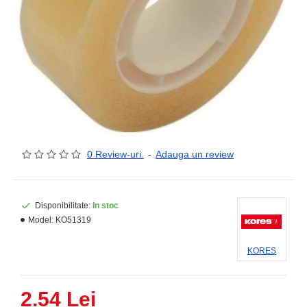
0 Review-uri.
-
Adauga un review
Disponibilitate:
In stoc
Model:
KO51319
KORES
2.54 Lei