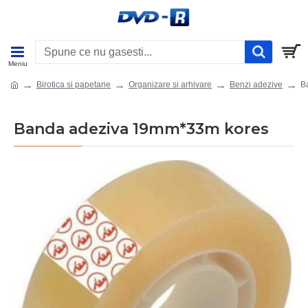
Birotica si papetarie
Organizare si arhivare
Benzi adezive
B
Banda adeziva 19mm*33m kores