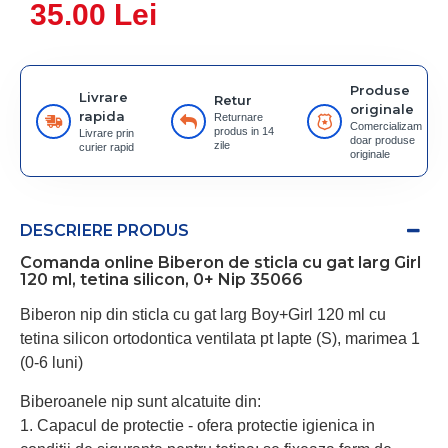
35.00 Lei
Produse
Livrare
Retur
originale
rapida
Returnare
Comercializam
produs in 14
Livrare prin
doar produse
zile
curier rapid
originale
DESCRIERE PRODUS
Comanda online Biberon de sticla cu gat larg Girl
120 ml, tetina silicon, 0+ Nip 35066
Biberon nip din sticla cu gat larg Boy+Girl 120 ml cu
tetina silicon ortodontica ventilata pt lapte (S), marimea 1
(0-6 luni)
Biberoanele nip sunt alcatuite din:
1. Capacul de protectie - ofera protectie igienica in