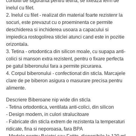
conditii de siguranta pentru tetina; se fixeaza ferm de
inelul cu filet.
2. Inelul cu filet - realizat din material foarte rezistenr la
socuri, este prevazut cu o proeminenta ce permite
deschiderea si inchiderea usoara a capacului si
impiedica rostogolirea sticlei atunci cand este in pozitie
orizontala.
3. Tetina - ortodontica din silicon moale, cu supapa anti-
colici si manson extra rezistent, pentru o fixare perfecta
pe gatul biberonului fara a permite picurarea.
4. Corpul biberonului - confectionat din sticla. Marcajele
clare de pe biberon asigura o masurare precisa pentru
alimente.
Descriere Biberoane nip wide din sticla
- Tetina ortodontica, ventilata anti-colici, din silicon
- Design modern, in culori stralucitoare
- Fabricate din sticla extrem de rezistenta la temperaturi
ridicate, fina si neporoasa, fara BPA