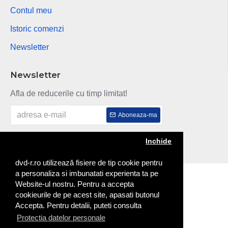
Contul meu
Istoric comenzi
Newsletter
Newsletter
Afla de reducerile cu timp limitat!
Aboneaza-ma
Am citit si sunt de acord cu
Politica de confidentialitate
Inchide
dvd-r.ro utilizează fisiere de tip cookie pentru
a personaliza si imbunatati experienta ta pe
Copyright © 2014
Website-ul nostru. Pentru a accepta
cookieurile de pe acest site, apasati butonul
Accepta. Pentru detalii, puteti consulta
Protectia datelor personale