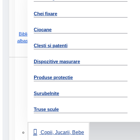
Chei fixare
Ciocane
Biblioraft carton reciclat 5cm
albastru nr1 power fsc esselte
Clesti si patenti
25.44 Lei
Dispozitive masurare
Produse protectie
Surubelnite
Truse scule
Copii, Jucarii, Bebe