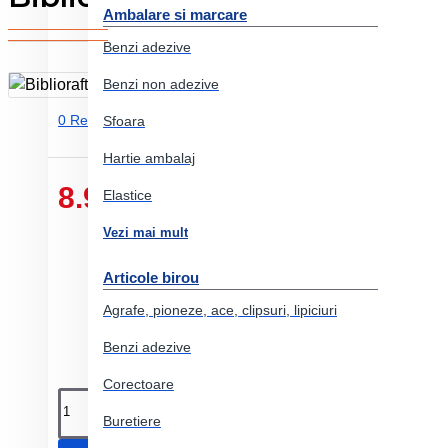
Ambalare si marcare
Benzi adezive
Benzi non adezive
0 Review-uri.
-
Adauga un review
Sfoara
Hartie ambalaj
8.92 Lei
Elastice
Vezi mai mult
Articole birou
Agrafe, pioneze, ace, clipsuri, lipiciuri
Benzi adezive
Corectoare
Buretiere