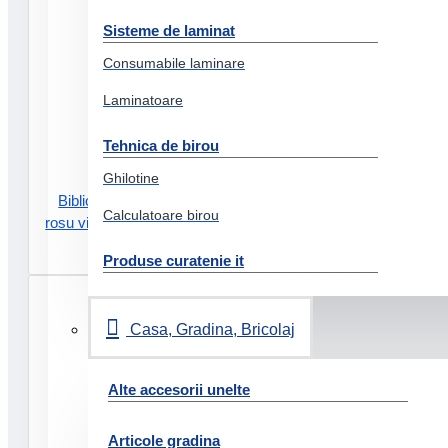
Sisteme de laminat
Consumabile laminare
Laminatoare
Tehnica de birou
Ghilotine
Biblioraft carton reciclat 5 cm
Calculatoare birou
rosu vivida nr1 power fsc esselte
25.44 Lei
Produse curatenie it
Casa, Gradina, Bricolaj
Alte accesorii unelte
Articole gradina