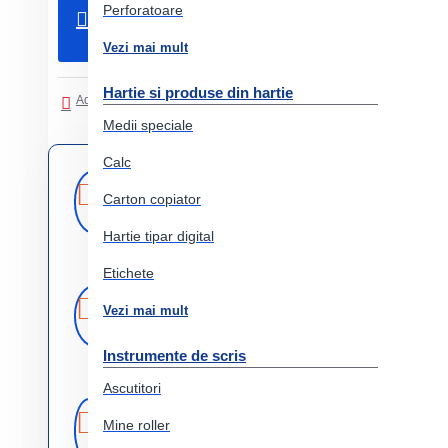
Perforatoare
Adauga in Cos
Vezi mai mult
Hartie si produse din hartie
Adaugati in Lista de dorinte
Comparati produsul
Medii speciale
Calc
Livrare
Livrare prin
curier rapid
Carton copiator
rapida
Hartie tipar digital
Etichete
Retur
Returnare
Vezi mai mult
produs in 14 zile
Instrumente de scris
Ascutitori
Produse
Comercializam
Mine roller
doar produse
originale
originale