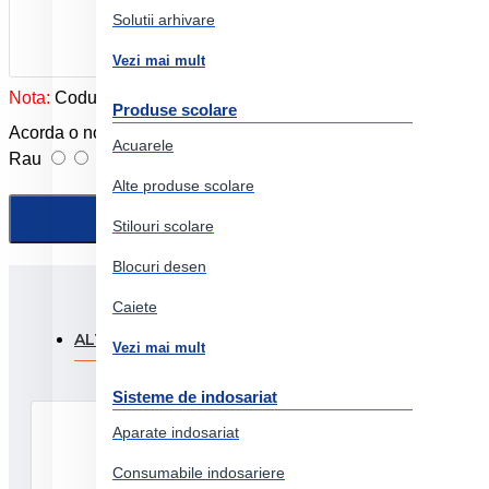
Solutii arhivare
Vezi mai mult
Nota:
Codul HTML este citit ca şi text!
Produse scolare
Acorda o nota produslui:
Acuarele
Rau
Foarte bun
Alte produse scolare
Stilouri scolare
Blocuri desen
Caiete
ALTI CLIENTI AU FOST INTERESATI SI DE:
PRODUSE
Vezi mai mult
Sisteme de indosariat
Aparate indosariat
Consumabile indosariere