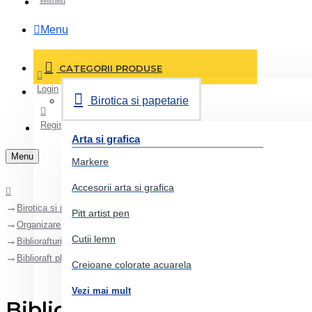
Wishlist
Menu
CATEGORII PRODUSE
Login
Birotica si papetarie
Register
Arta si grafica
Menu
Markere
Accesorii arta si grafica
Birotica si papetarie
Pitt artist pen
Organizare si arhivare
Cutii lemn
Bibliorafturi
Biblioraft plastifiat 5cm verde noki
Creioane colorate acuarela
Vezi mai mult
Biblioraft plastifiat 5cm ver