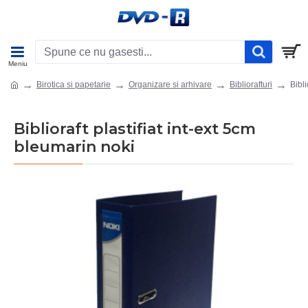
Birotica si papetarie
Organizare si arhivare
Bibliorafturi
Bibli
Biblioraft plastifiat int-ext 5cm
bleumarin noki