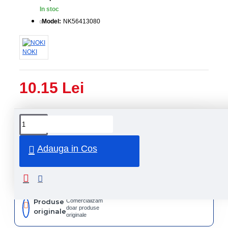
In stoc
Model:
NK56413080
NOKI
10.15 Lei
Livrare
Livrare
prin
rapida
curier
rapid
Adauga in Cos
Retur
Returnare
produs in
14 zile
Produse
Comercializam
doar produse
originale
originale