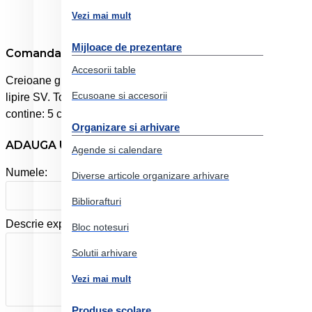
Vezi mai mult
Mijloace de prezentare
Comanda online Blister 6 buc creion grafit aquarelle 
Accesorii table
Creioane grafit solubile in apa de cea mai inalta calitate dedica
Ecusoane si accesorii
lipire SV. Toate gradele de tarie ofera o solubilitate deosebita.
contine: 5 creioane Grafit Aquarelle (HB, 2B, 4B, 6B, 8B) si o 
Organizare si arhivare
ADAUGA UN REVIEW
Agende si calendare
Numele:
Diverse articole organizare arhivare
Bibliorafturi
Descrie experienta ta cu produsul:
Bloc notesuri
Solutii arhivare
Vezi mai mult
Produse scolare