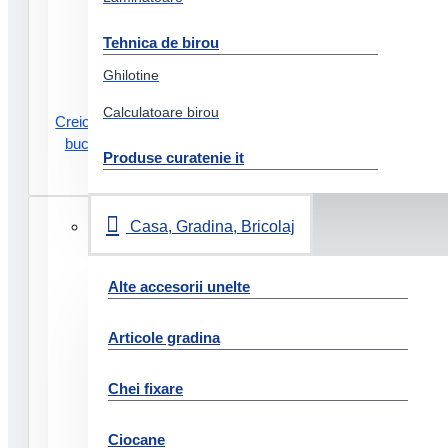
Tehnica de birou
Ghilotine
Calculatoare birou
Creioane colorate acuarela 12
buc + pensula faber-castell
Produse curatenie it
17.29 Lei
Casa, Gradina, Bricolaj
Alte accesorii unelte
Articole gradina
Chei fixare
Ciocane