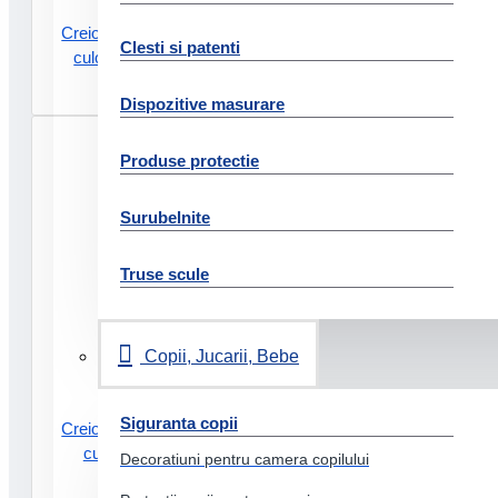
Creioane colorate acuarela 12
Clesti si patenti
culori a. durer faber-castell
88.40 Lei
Dispozitive masurare
Produse protectie
Surubelnite
Truse scule
Copii, Jucarii, Bebe
Siguranta copii
Creioane colorate acuarela 12
culori derwent academy
Decoratiuni pentru camera copilului
58.18 Lei