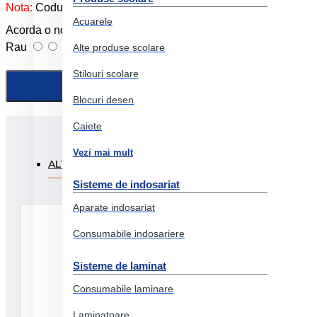
Nota:
Codul HTML este citit ca şi text!
Acuarele
Acorda o nota produslui:
Rau
Foarte bun
Alte produse scolare
Stilouri scolare
Blocuri desen
Caiete
Vezi mai mult
ALTI CLIENTI AU FOST INTERESATI SI DE:
PRODUSE
Sisteme de indosariat
Aparate indosariat
Consumabile indosariere
Sisteme de laminat
Consumabile laminare
Laminatoare