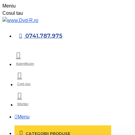
Meniu
Cosul tau
0741.787.975
Autentificare
Cont nou
Wishlist
Menu
CATEGORII PRODUSE