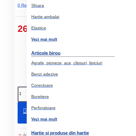
0 Review-uri.
-
Adauga un review
Sfoara
Hartie ambalaj
26.00 Lei
Elastice
Vezi mai mult
Articole birou
Agrafe, pioneze, ace, clipsuri, lipiciuri
Benzi adezive
Corectoare
Buretiere
Perforatoare
Adauga in Cos
Vezi mai mult
Hartie si produse din hartie
Adaugati in Lista de dorinte
Comparati produsul