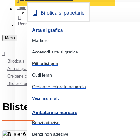
Login
Birotica si papetarie
Register
Arta si grafica
Menu
Markere
Accesorii arta si grafica
Birotica si papetarie
Pitt artist pen
Arta si grafica
Cutii lemn
Creioane colorate acuarela
Blister 6 buc creion grafit aquarelle + pensula faber-castell
Creioane colorate acuarela
Vezi mai mult
Blister 6 buc creion grafit aq
Ambalare si marcare
Benzi adezive
Benzi non adezive