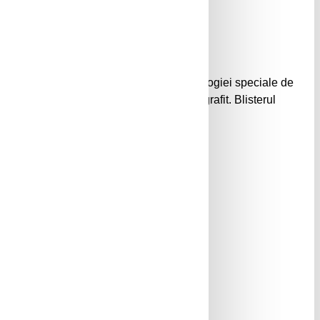
 foarte rezistenta la rupere datorita tehnologiei speciale de
tehnici de desen acuarela utilizand doar grafit. Blisterul