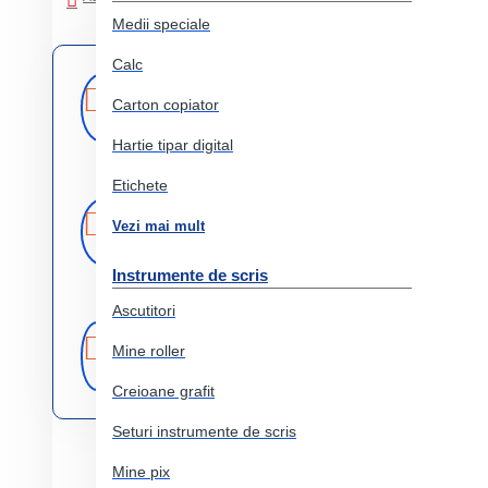
Medii speciale
Calc
Livrare
Livrare prin
curier rapid
Carton copiator
rapida
Hartie tipar digital
Etichete
Retur
Returnare
Vezi mai mult
produs in 14 zile
Instrumente de scris
Ascutitori
Produse
Comercializam
Mine roller
doar produse
originale
originale
Creioane grafit
Seturi instrumente de scris
Mine pix