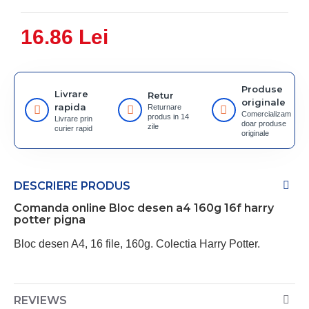
16.86 Lei
Produse
Livrare
Retur
originale
rapida
Returnare
Comercializam
produs in 14
Livrare prin
doar produse
zile
curier rapid
originale
DESCRIERE PRODUS
Comanda online Bloc desen a4 160g 16f harry
potter pigna
Bloc desen A4, 16 file, 160g. Colectia Harry Potter.
REVIEWS