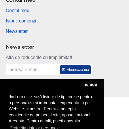
Contul meu
Istoric comenzi
Newsletter
Newsletter
Afla de reducerile cu timp limitat!
Aboneaza-ma
Am citit si sunt de acord cu
Politica de confidentialitate
Inchide
dvd-r.ro utilizează fisiere de tip cookie pentru
a personaliza si imbunatati experienta ta pe
Copyright © 2014
Website-ul nostru. Pentru a accepta
cookieurile de pe acest site, apasati butonul
Accepta. Pentru detalii, puteti consulta
Protectia datelor personale