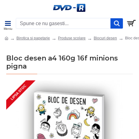
Birotica si papetarie
Produse scolare
Blocuri desen
Bloc de
Bloc desen a4 160g 16f minions
pigna
LIPSA STOC