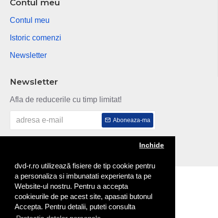
Contul meu
Contul meu
Istoric comenzi
Newsletter
Newsletter
Afla de reducerile cu timp limitat!
Aboneaza-ma
Am citit si sunt de acord cu
Politica de confidentialitate
Inchide
dvd-r.ro utilizează fisiere de tip cookie pentru
a personaliza si imbunatati experienta ta pe
Copyright © 2014
Website-ul nostru. Pentru a accepta
cookieurile de pe acest site, apasati butonul
Accepta. Pentru detalii, puteti consulta