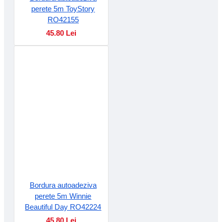
perete 5m ToyStory
RO42155
45.80 Lei
Bordura autoadeziva
perete 5m Winnie
Beautiful Day RO42224
45.80 Lei