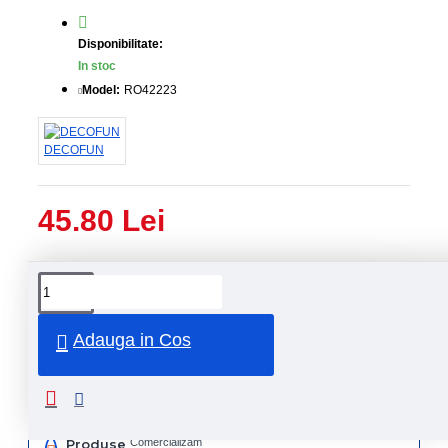
Disponibilitate:
In stoc
Model:
RO42223
DECOFUN
45.80 Lei
Livrare
Livrare
prin
rapida
curier
rapid
Adauga in Cos
Retur
Returnare
produs in
14 zile
Produse
Comercializam