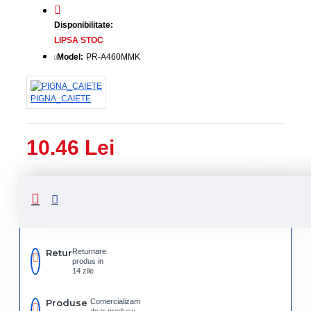
Disponibilitate:
LIPSA STOC
Model:
PR-A460MMK
PIGNA_CAIETE
10.46 Lei
Livrare
Livrare
prin
rapida
curier
rapid
Retur
Returnare
produs in
14 zile
Produse
Comercializam