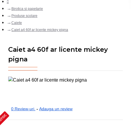
Birotica si papetarie
Produse scolare
Caiete
Caiet a4 60f ar licente mickey pigna
Caiet a4 60f ar licente mickey
pigna
0 Review-uri.
-
Adauga un review
 STOC