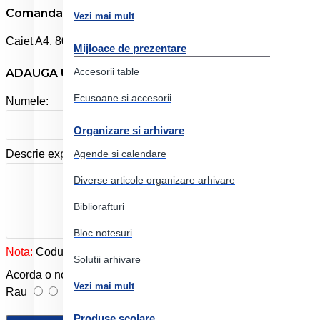
Comanda online Caiet a4 80f dr monocromo pigna
Vezi mai mult
Caiet A4, 80 file. Hartie 70 g/mp. Coperta de 220 g/mp.
Mijloace de prezentare
Accesorii table
ADAUGA UN REVIEW
Ecusoane si accesorii
Numele:
Organizare si arhivare
Agende si calendare
Descrie experienta ta cu produsul:
Diverse articole organizare arhivare
Bibliorafturi
Bloc notesuri
Nota:
Codul HTML este citit ca şi text!
Solutii arhivare
Acorda o nota produslui:
Vezi mai mult
Rau
Foarte bun
Produse scolare