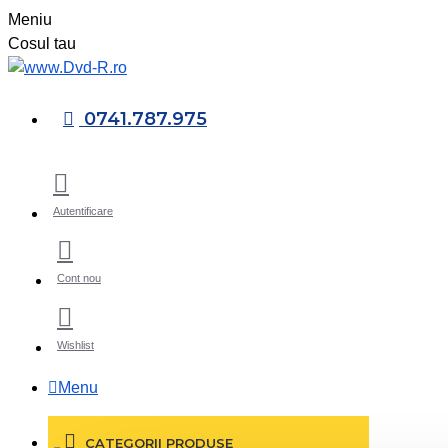
Meniu
Cosul tau
0741.787.975
Autentificare
Cont nou
Wishlist
Menu
CATEGORII PRODUSE