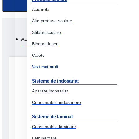
Acuarele
Alte produse scolare
Stilouri scolare
ALTI CLIENTI AU FOST INTERESATI SI DE:
PRODUSE
Blocuri desen
Caiete
Vezi mai mult
Sisteme de indosariat
Aparate indosariat
Consumabile indosariere
Sisteme de laminat
Consumabile laminare
Laminatoare