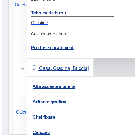
Caiet a4 100 file aritmetica color
230g pigna
Tehnica de birou
8.29 Lei
Ghilotine
Calculatoare birou
Produse curatenie it
Casa, Gradina, Bricolaj
Alte accesorii unelte
Articole gradina
Caiet a4 100 file dictando color
Chei fixare
230g pigna
8.29 Lei
Ciocane