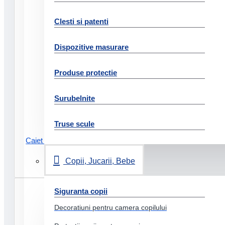
Clesti si patenti
Dispozitive masurare
Produse protectie
Surubelnite
Truse scule
Caiet a4 48 file aritmetica basic
pigna
Copii, Jucarii, Bebe
3.64 Lei
Siguranta copii
Decoratiuni pentru camera copilului