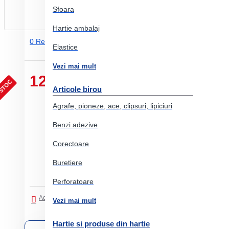
Sfoara
Hartie ambalaj
0 Review-uri.
-
Adauga un review
Elastice
Vezi mai mult
12.35 Lei
 STOC
Articole birou
Agrafe, pioneze, ace, clipsuri, lipiciuri
Benzi adezive
Corectoare
Buretiere
Perforatoare
Adaugati in Lista de dorinte
Comparati produsul
Vezi mai mult
Hartie si produse din hartie