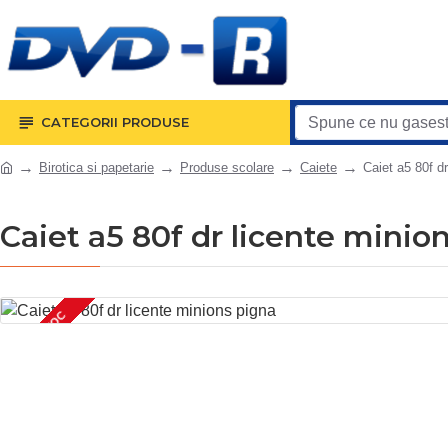
CATEGORII PRODUSE
Birotica si papetarie
Produse scolare
Caiete
Caiet a5 80f d
Caiet a5 80f dr licente minio
LIPSA STOC