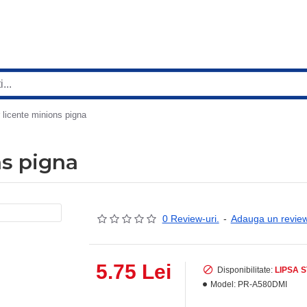
r licente minions pigna
ns pigna
0 Review-uri.
-
Adauga un revie
5.75 Lei
Disponibilitate:
LIPSA 
Model:
PR-A580DMI