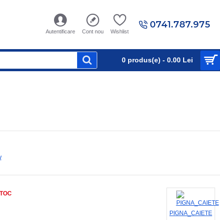
0741.787.975
Autentificare
Cont nou
Wishlist
0 produs(e) - 0.00 Lei
w
STOC
PIGNA_CAIETE