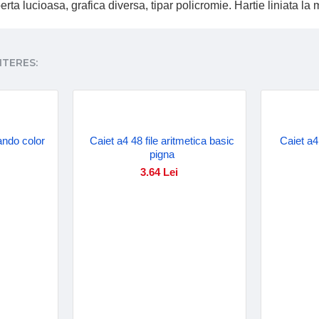
rta lucioasa, grafica diversa, tipar policromie. Hartie liniata la
NTERES:
tando color
Caiet a4 48 file aritmetica basic
Caiet a4 
pigna
3.64 Lei