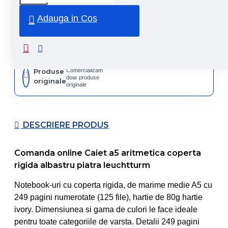
rapida
curier
rapid
Adauga in Cos
Retur
Returnare
produs in
14 zile
Produse
Comercializam
doar produse
originale
originale
DESCRIERE PRODUS
Comanda online Caiet a5 aritmetica coperta
rigida albastru piatra leuchtturm
Notebook-uri cu coperta rigida, de marime medie A5 cu
249 pagini numerotate (125 file), hartie de 80g hartie
ivory. Dimensiunea si gama de culori le face ideale
pentru toate categoriile de varsta. Detalii 249 pagini