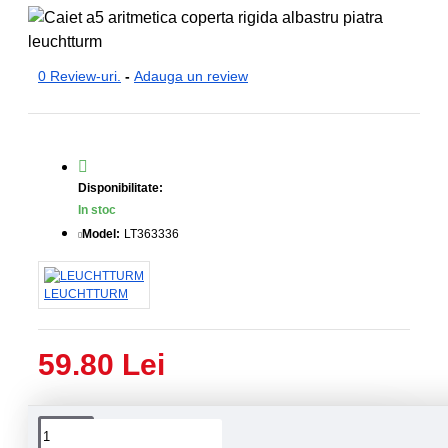
0 Review-uri.
-
Adauga un review
Disponibilitate:
In stoc
Model:
LT363336
LEUCHTTURM
59.80 Lei
Livrare
Livrare
prin