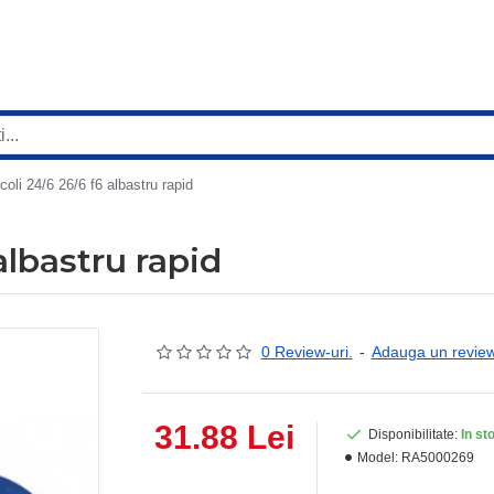
oli 24/6 26/6 f6 albastru rapid
albastru rapid
0 Review-uri.
-
Adauga un revie
31.88 Lei
Disponibilitate:
In st
Model:
RA5000269