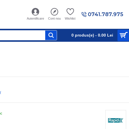
0741.787.975
Autentificare
Cont nou
Wishlist
0 produs(e) - 0.00 Lei
w
oc