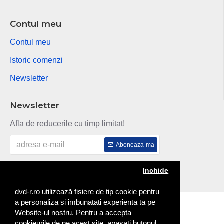
Contul meu
Contul meu
Istoric comenzi
Newsletter
Newsletter
Afla de reducerile cu timp limitat!
Aboneaza-ma
Am citit si sunt de acord cu
Politica de confidentialitate
Inchide
dvd-r.ro utilizează fisiere de tip cookie pentru
a personaliza si imbunatati experienta ta pe
Copyright © 2014
Website-ul nostru. Pentru a accepta
cookieurile de pe acest site, apasati butonul