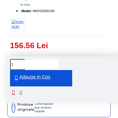
In stoc
Model:
NKHS3000190
NOKI
156.56 Lei
Livrare
Livrare
prin
rapida
curier
rapid
Adauga in Cos
Retur
Returnare
produs in
14 zile
Produse
Comercializam
doar produse
originale
originale