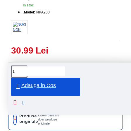
In stoc
Model:
NKA200
NOKI
30.99 Lei
Livrare
Livrare
prin
rapida
curier
rapid
Adauga in Cos
Retur
Returnare
produs in
14 zile
Produse
Comercializam
doar produse
originale
originale