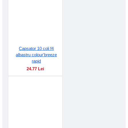
Capsator 10 coli f4
albastru colour'breeze
rapid
24.77 Lei