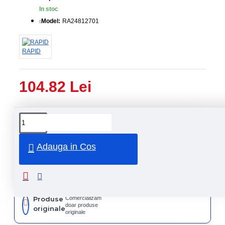
In stoc
Model:
RA24812701
RAPID
104.82 Lei
Livrare
Livrare
prin
rapida
curier
rapid
Adauga in Cos
Retur
Returnare
produs in
14 zile
Produse
Comercializam
doar produse
originale
originale