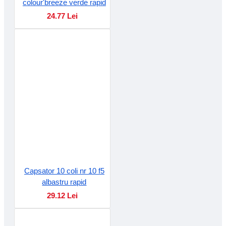
colour'breeze verde rapid
24.77 Lei
Capsator 10 coli nr 10 f5
albastru rapid
29.12 Lei