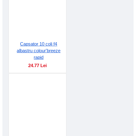
Capsator 10 coli f4
albastru colour'breeze
rapid
24.77 Lei