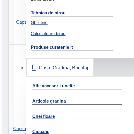
Tehnica de birou
Capsator 10 coli 24/6 26/6 eco
Ghilotine
mini negru rapid
Calculatoare birou
27.53 Lei
Produse curatenie it
Casa, Gradina, Bricolaj
Alte accesorii unelte
Articole gradina
Chei fixare
Capsator 10 coli 24/6 26/6 mini f4
Ciocane