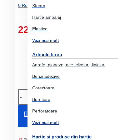
0 Review-uri.
-
Adauga un review
Sfoara
Hartie ambalaj
22.39 Lei
Elastice
Vezi mai mult
Articole birou
Agrafe, pioneze, ace, clipsuri, lipiciuri
Benzi adezive
Corectoare
Buretiere
Perforatoare
Adauga in Cos
Vezi mai mult
Hartie si produse din hartie
Adaugati in Lista de dorinte
Comparati produsul