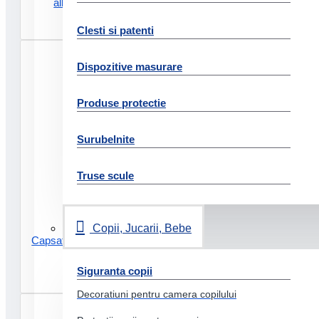
albastru translucid rapid
24.77 Lei
Clesti si patenti
Dispozitive masurare
Produse protectie
Surubelnite
Truse scule
Copii, Jucarii, Bebe
Capsator 10 coli 24/6 26/6 mini f4
transparent rapid
Siguranta copii
24.77 Lei
Decoratiuni pentru camera copilului