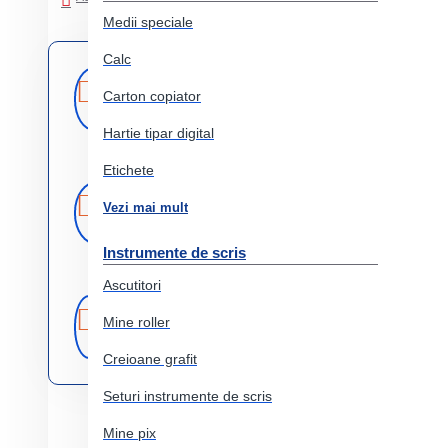
Medii speciale
Calc
Livrare
Livrare prin
curier rapid
Carton copiator
rapida
Hartie tipar digital
Etichete
Retur
Returnare
Vezi mai mult
produs in 14 zile
Instrumente de scris
Ascutitori
Produse
Comercializam
Mine roller
doar produse
originale
originale
Creioane grafit
Seturi instrumente de scris
Mine pix