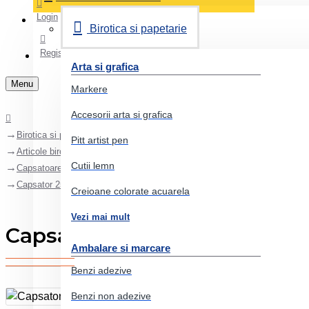
Login
Birotica si papetarie
Register
Arta si grafica
Menu
Markere
Accesorii arta si grafica
Birotica si papetarie
Pitt artist pen
Articole birou
Cutii lemn
Capsatoare
Capsator 25 coli 24/6 model c-12 argintiu noki
Creioane colorate acuarela
Vezi mai mult
Capsator 25 coli 24/6 model c
Ambalare si marcare
Benzi adezive
Benzi non adezive