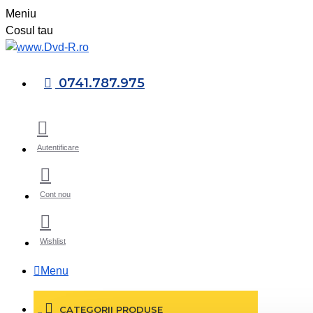
Meniu
Cosul tau
0741.787.975
Autentificare
Cont nou
Wishlist
Menu
CATEGORII PRODUSE