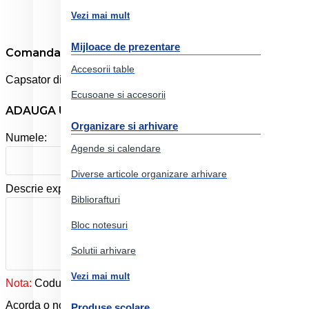
Vezi mai mult
Mijloace de prezentare
Comanda online Capsator 25 coli 24/6 model c-12 argi
Accesorii table
Capsator din metal. Capacitate de capsare: 25 de coli.
Ecusoane si accesorii
ADAUGA UN REVIEW
Organizare si arhivare
Numele:
Agende si calendare
Diverse articole organizare arhivare
Descrie experienta ta cu produsul:
Bibliorafturi
Bloc notesuri
Solutii arhivare
Vezi mai mult
Nota:
Codul HTML este citit ca şi text!
Acorda o nota produslui:
Produse scolare