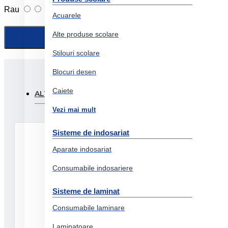
Rau
Foarte bun
Acuarele
Alte produse scolare
Stilouri scolare
Blocuri desen
Caiete
ALTI CLIENTI AU FOST INTERESATI SI DE:
PRODUSE
Vezi mai mult
Sisteme de indosariat
Aparate indosariat
Consumabile indosariere
Sisteme de laminat
Consumabile laminare
Laminatoare