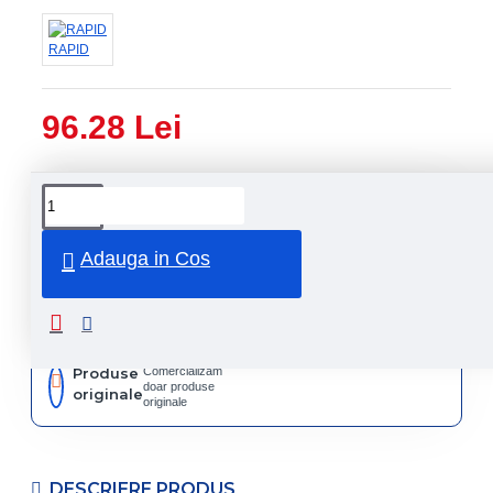
RAPID
96.28 Lei
Livrare
Livrare
prin
rapida
curier
rapid
Adauga in Cos
Retur
Returnare
produs in
14 zile
Produse
Comercializam
doar produse
originale
originale
DESCRIERE PRODUS