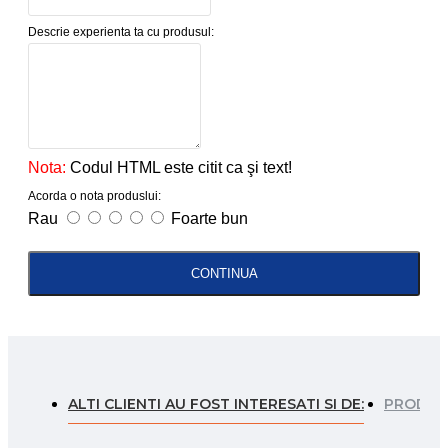
Descrie experienta ta cu produsul:
Nota:
Codul HTML este citit ca şi text!
Acorda o nota produslui:
Rau
Foarte bun
CONTINUA
ALTI CLIENTI AU FOST INTERESATI SI DE:
PRODUSE