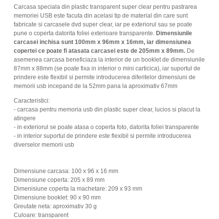
Carcasa speciala din plastic transparent super clear pentru pastrarea
memoriei USB este facuta din acelasi tip de material din care sunt
fabricate si carcasele dvd super clear, iar pe exteriorul sau se poate
pune o coperta datorita foliei exterioare transparente.
Dimensiunile
carcasei inchisa sunt 100mm x 96mm x 16mm, iar dimensiunea
copertei ce poate fi atasata carcasei este de 205mm x 89mm.
De
asemenea carcasa beneficiaza la interior de un booklet de dimensiunile
87mm x 88mm (se poate fixa in interior o mini carticica), iar suportul de
prindere este flexibil si permite introducerea diferitelor dimensiuni de
memorii usb incepand de la 52mm pana la aproximativ 67mm
Caracteristici:
- carcasa pentru memoria usb din plastic super clear, lucios si placut la
atingere
- in exteriorul se poate atasa o coperta foto, datorita foliei transparente
- in interior suportul de prindere este flexibil si permite introducerea
diverselor memorii usb
Dimensiune carcasa: 100 x 96 x 16 mm
Dimensiune coperta: 205 x 89 mm
Dimenisiune coperta la machetare: 209 x 93 mm
Dimensiune booklet: 90 x 90 mm
Greutate neta: aproximativ 30 g
Culoare: transparent