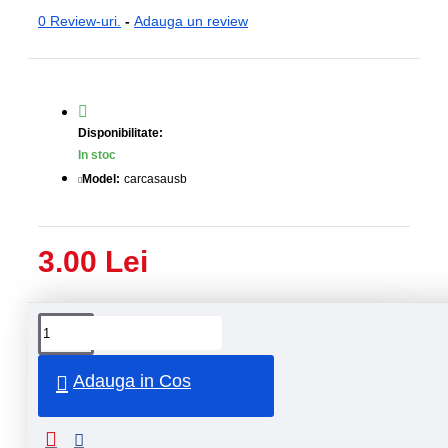
0 Review-uri.
-
Adauga un review
Disponibilitate:
In stoc
Model:
carcasausb
3.00 Lei
Livrare
Livrare
prin
rapida
curier
rapid
Adauga in Cos
Retur
Returnare
produs in
14 zile