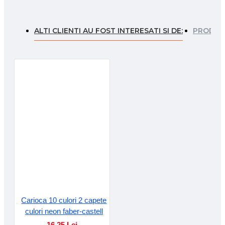
ALTI CLIENTI AU FOST INTERESATI SI DE:
PRODUSE
Carioca 10 culori 2 capete
culori neon faber-castell
16.25 Lei