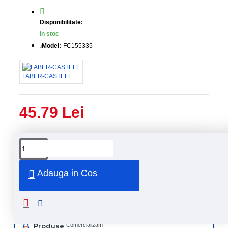
Disponibilitate:
In stoc
Model:
FC155335
FABER-CASTELL
45.79 Lei
Livrare
Livrare
prin
rapida
curier
rapid
Adauga in Cos
Retur
Returnare
produs in
14 zile
Produse
Comercializam