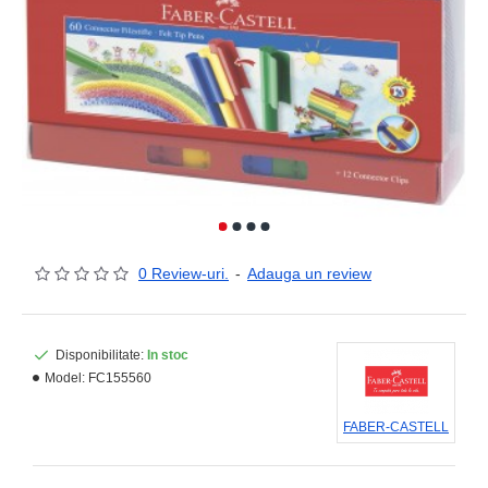
0 Review-uri.
-
Adauga un review
Disponibilitate:
In stoc
Model:
FC155560
FABER-CASTELL