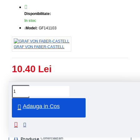
Disponibilitate:
In stoc
Model:
GF141103
GRAF VON FABER-CASTELL
10.40 Lei
Livrare
Livrare
prin
rapida
curier
rapid
Adauga in Cos
Retur
Returnare
produs in
14 zile
Produse
Comercializam