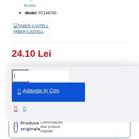
In stoc
Model:
FC148700
FABER-CASTELL
24.10 Lei
Livrare
Livrare
prin
rapida
curier
rapid
Adauga in Cos
Retur
Returnare
produs in
14 zile
Produse
Comercializam
doar produse
originale
originale