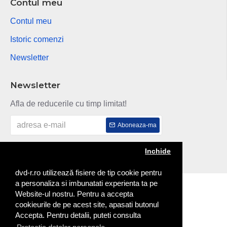
Contul meu
Contul meu
Istoric comenzi
Newsletter
Newsletter
Afla de reducerile cu timp limitat!
Aboneaza-ma
Am citit si sunt de acord cu
Politica de confidentialitate
Inchide
dvd-r.ro utilizează fisiere de tip cookie pentru
a personaliza si imbunatati experienta ta pe
Copyright © 2014
Website-ul nostru. Pentru a accepta
cookieurile de pe acest site, apasati butonul
Accepta. Pentru detalii, puteti consulta