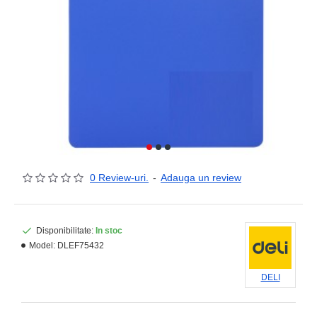
0 Review-uri.
-
Adauga un review
Disponibilitate:
In stoc
Model:
DLEF75432
DELI