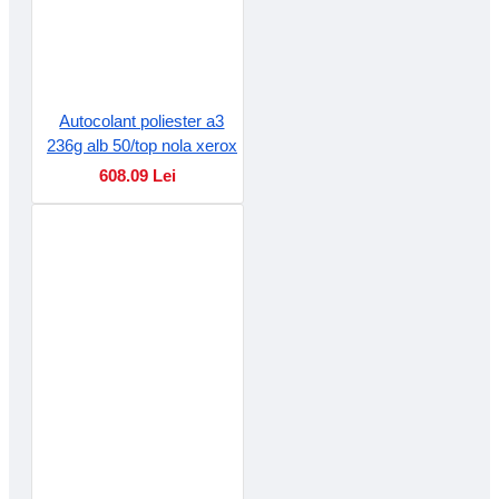
Autocolant poliester a3
236g alb 50/top nola xerox
608.09 Lei