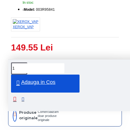
In stoc
Model:
003R95841
XEROX_VAP
149.55 Lei
Livrare
Livrare
prin
rapida
curier
rapid
Adauga in Cos
Retur
Returnare
produs in
14 zile
Produse
Comercializam
doar produse
originale
originale