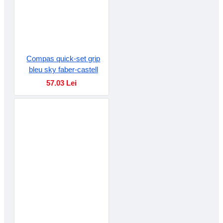
Compas quick-set grip
bleu sky faber-castell
57.03 Lei