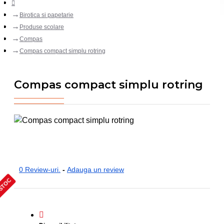
Birotica si papetarie
Produse scolare
Compas
Compas compact simplu rotring
Compas compact simplu rotring
0 Review-uri.
-
Adauga un review
 STOC