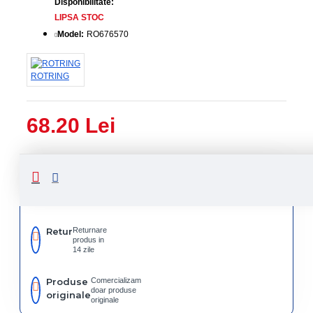
Disponibilitate:
LIPSA STOC
Model:
RO676570
ROTRING
68.20 Lei
Livrare
Livrare
prin
rapida
curier
rapid
Retur
Returnare
produs in
14 zile
Produse
Comercializam
doar produse
originale
originale