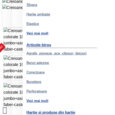
Sfoara
Hartie ambalaj
Elastice
Vezi mai mult
Articole birou
TOC
Agrafe, pioneze, ace, clipsuri, lipiciuri
Benzi adezive
Corectoare
Buretiere
Perforatoare
Vezi mai mult
Hartie si produse din hartie