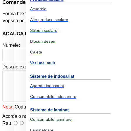
Comanda online Creioane colorate 10 culori jumbo+as
Acuarele
Forma hexagonala. Corp gros, Jumbo. Culori luminoase, vibrant
Alte produse scolare
Vopsea pe baza de apa, pentru protejarea mediului si a sanatati
Stilouri scolare
ADAUGA UN REVIEW
Blocuri desen
Numele:
Caiete
Vezi mai mult
Descrie experienta ta cu produsul:
Sisteme de indosariat
Aparate indosariat
Consumabile indosariere
Nota:
Codul HTML este citit ca şi text!
Sisteme de laminat
Acorda o nota produslui:
Consumabile laminare
Rau
Foarte bun
Laminatoare