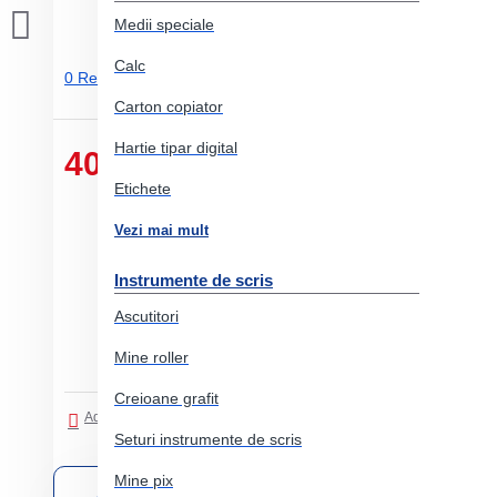
Medii speciale
Calc
0 Review-uri.
-
Adauga un review
Carton copiator
Hartie tipar digital
40.37 Lei
Etichete
Vezi mai mult
Instrumente de scris
Ascutitori
Mine roller
Creioane grafit
Adaugati in Lista de dorinte
Comparati produsul
Seturi instrumente de scris
Mine pix