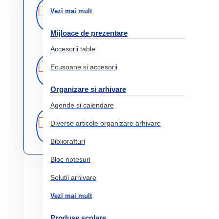
Livrare
Livrare prin
Vezi mai mult
curier rapid
rapida
Mijloace de prezentare
Accesorii table
Retur
Returnare
Ecusoane si accesorii
produs in 14 zile
Organizare si arhivare
Agende si calendare
Produse
Comercializam
Diverse articole organizare arhivare
doar produse
originale
originale
Bibliorafturi
Bloc notesuri
Solutii arhivare
Vezi mai mult
Produse scolare