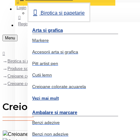
Login
Birotica si papetarie
Register
Arta si grafica
Menu
Markere
Accesorii arta si grafica
Birotica si papetarie
Pitt artist pen
Produse scolare
Cutii lemn
Creioane colorate
Creioane colorate 10 culori jumbo+ascutitoare faber-castell
Creioane colorate acuarela
Vezi mai mult
Creioane colorate 10 culori 
Ambalare si marcare
Benzi adezive
Benzi non adezive