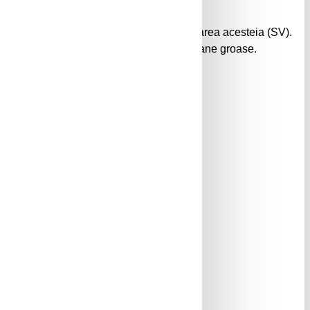
minei de corpul de lemn previne deteriorarea acesteia (SV).
jutorul ascutitorilor standard pentru creioane groase.