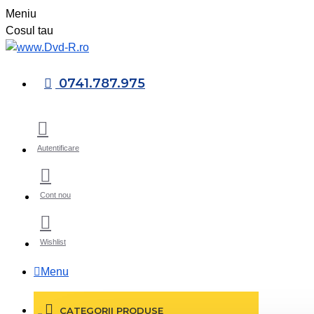
Meniu
Cosul tau
0741.787.975
Autentificare
Cont nou
Wishlist
Menu
CATEGORII PRODUSE