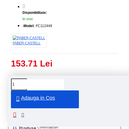
Disponibilitate:
In stoc
Model:
FC112449
FABER-CASTELL
153.71 Lei
Livrare
Livrare
prin
rapida
curier
rapid
Adauga in Cos
Retur
Returnare
produs in
14 zile
Produse
Comercializam