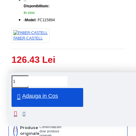
Disponibilitate:
In stoc
Model:
FC115894
FABER-CASTELL
126.43 Lei
Livrare
Livrare
prin
rapida
curier
rapid
Adauga in Cos
Retur
Returnare
produs in
14 zile
Produse
Comercializam
doar produse
originale
originale