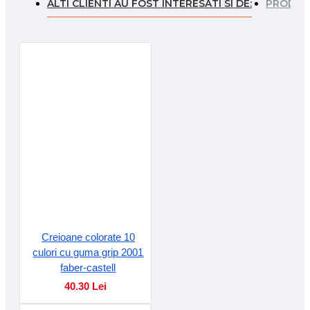
ALTI CLIENTI AU FOST INTERESATI SI DE:
PRODUSE
Creioane colorate 10
culori cu guma grip 2001
faber-castell
40.30 Lei