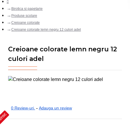
Birotica si papetarie
Produse scolare
Creioane colorate
Creioane colorate lemn negru 12 culori adel
Creioane colorate lemn negru 12
culori adel
0 Review-uri.
-
Adauga un review
 STOC