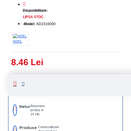
Disponibilitate:
LIPSA STOC
Model:
AD2316000
ADEL
8.46 Lei
Livrare
Livrare
prin
rapida
curier
rapid
Retur
Returnare
produs in
14 zile
Produse
Comercializam