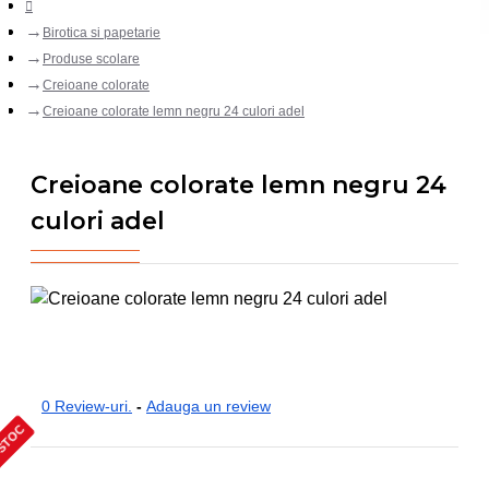
Birotica si papetarie
Produse scolare
Creioane colorate
Creioane colorate lemn negru 24 culori adel
Creioane colorate lemn negru 24
culori adel
0 Review-uri.
-
Adauga un review
 STOC