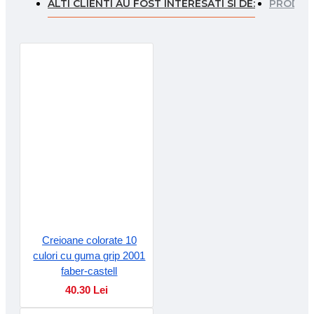
ALTI CLIENTI AU FOST INTERESATI SI DE:
PRODUSE
Creioane colorate 10
culori cu guma grip 2001
faber-castell
40.30 Lei