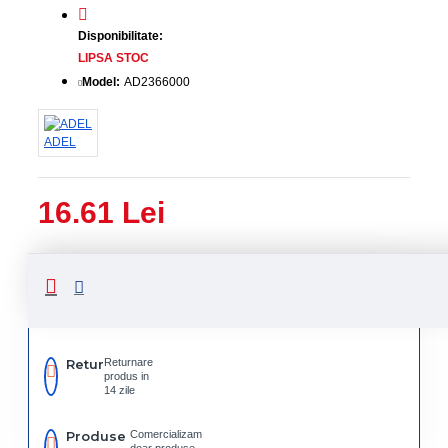
Disponibilitate:
LIPSA STOC
Model:
AD2366000
ADEL
16.61 Lei
Livrare
Livrare
prin
rapida
curier
rapid
Retur
Returnare
produs in
14 zile
Produse
Comercializam