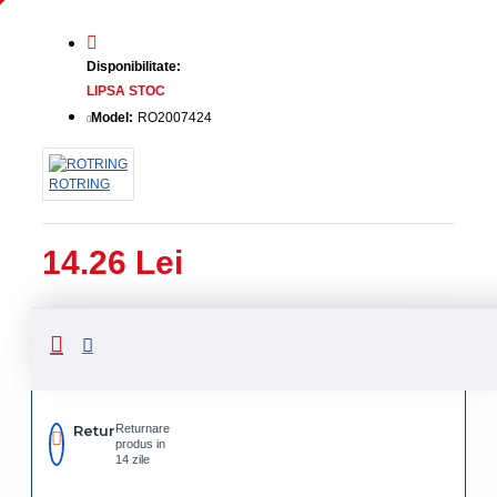
Disponibilitate:
LIPSA STOC
Model:
RO2007424
ROTRING
14.26 Lei
Livrare
Livrare
prin
rapida
curier
rapid
Retur
Returnare
produs in
14 zile