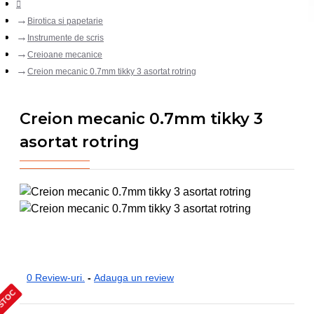
Birotica si papetarie
Instrumente de scris
Creioane mecanice
Creion mecanic 0.7mm tikky 3 asortat rotring
Creion mecanic 0.7mm tikky 3
asortat rotring
0 Review-uri.
-
Adauga un review
 STOC