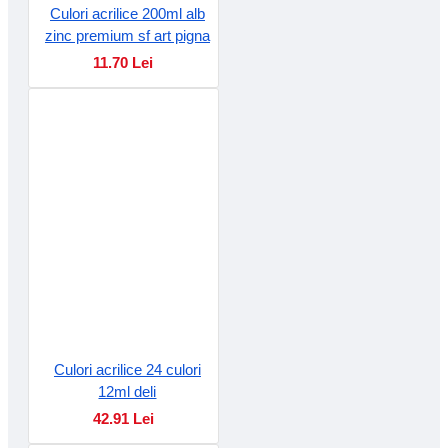
Culori acrilice 200ml alb
zinc premium sf art pigna
11.70 Lei
Culori acrilice 24 culori
12ml deli
42.91 Lei