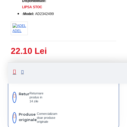
Disponibilitate:
LIPSA STOC
Model:
AD2342499
ADEL
22.10 Lei
Livrare
Livrare
prin
rapida
curier
rapid
Retur
Returnare
produs in
14 zile
Produse
Comercializam
doar produse
originale
originale