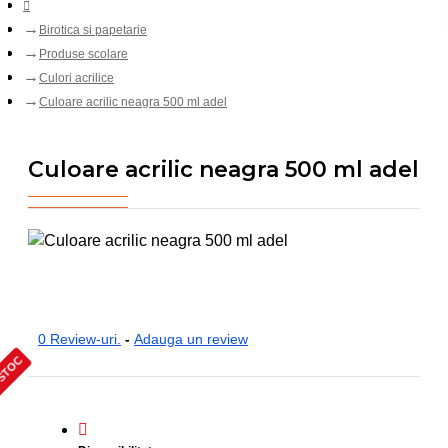
Birotica si papetarie
Produse scolare
Culori acrilice
Culoare acrilic neagra 500 ml adel
Culoare acrilic neagra 500 ml adel
0 Review-uri.
-
Adauga un review
 STOC