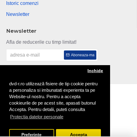
Istoric comenzi
Newsletter
Newsletter
Afla de reducerile cu timp limitat!
Aboneaza-ma
Am citit si sunt de acord cu
Politica de confidentialitate
Inchide
dvd-r.ro utilizează fisiere de tip cookie pentru
a personaliza si imbunatati experienta ta pe
Copyright © 2014
Website-ul nostru. Pentru a accepta
cookieurile de pe acest site, apasati butonul
Accepta. Pentru detalii, puteti consulta
Protectia datelor personale
Preferinte
Accepta