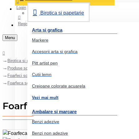
Login
Birotica si papetarie
Register
Arta si grafica
Menu
Markere
Accesorii arta si grafica
Birotica si papetarie
Pitt artist pen
Produse scolare
Cutii lemn
Foarfeci scolare
Foarfeca scoala 13cm adel
Creioane colorate acuarela
Vezi mai mult
Foarfeca scoala 13cm adel
Ambalare si marcare
Benzi adezive
Benzi non adezive