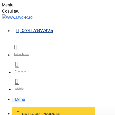
Meniu
Cosul tau
0741.787.975
Autentificare
Cont nou
Wishlist
Menu
CATEGORII PRODUSE