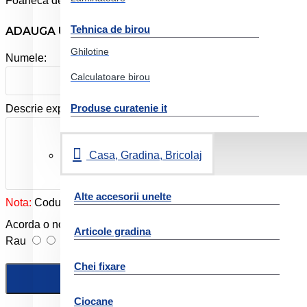
Foarfeca de 13 cm cu lama din otel inoxidabil. Rigla inscriptiona
Tehnica de birou
ADAUGA UN REVIEW
Ghilotine
Numele:
Calculatoare birou
Produse curatenie it
Descrie experienta ta cu produsul:
Casa, Gradina, Bricolaj
Alte accesorii unelte
Nota:
Codul HTML este citit ca şi text!
Acorda o nota produslui:
Articole gradina
Rau
Foarte bun
Chei fixare
Ciocane