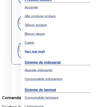
Acuarele
Alte produse scolare
Retur
Returnare
produs in 14 zile
Stilouri scolare
Blocuri desen
Caiete
Produse
Comercializam
doar produse
originale
Vezi mai mult
originale
Sisteme de indosariat
Aparate indosariat
Consumabile indosariere
Sisteme de laminat
Comanda online Foarfeca scoala 13cm adel
Consumabile laminare
Laminatoare