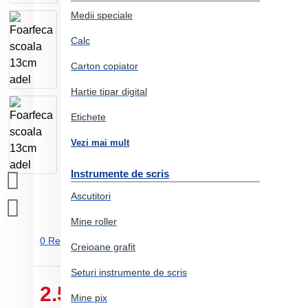
Medii speciale
Calc
Carton copiator
Hartie tipar digital
Etichete
Vezi mai mult
Instrumente de scris
Ascutitori
Mine roller
0 Review-uri.
-
Adauga un review
Creioane grafit
Seturi instrumente de scris
2.51 Lei
Mine pix