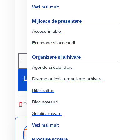
Vezi mai mult
Mijloace de prezentare
Accesorii table
Ecusoane si accesorii
Organizare si arhivare
Agende si calendare
Adauga in Cos
Diverse articole organizare arhivare
Bibliorafturi
Bloc notesuri
Adaugati in Lista de dorinte
Comparati produsul
Solutii arhivare
Vezi mai mult
Livrare
Livrare prin
curier rapid
rapida
Produse scolare