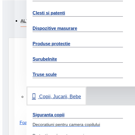
Clesti si patenti
ALTI CLIENTI AU FOST INTERESATI SI DE:
PRODUSE
Dispozitive masurare
Produse protectie
Surubelnite
Truse scule
Copii, Jucarii, Bebe
Siguranta copii
Foarfeca birou 15cm negru
Decoratiuni pentru camera copilului
titanium leitz