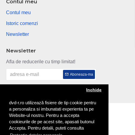
Contul meu
Contul meu
Istoric comenzi
Newsletter
Newsletter
Afla de reducerile cu timp limitat!
Aboneaza-ma
Am citit si sunt de acord cu
Politica de confidentialitate
Inchide
dvd-r.ro utilizează fisiere de tip cookie pentru
a personaliza si imbunatati experienta ta pe
Copyright © 2014
Website-ul nostru. Pentru a accepta
cookieurile de pe acest site, apasati butonul
Accepta. Pentru detalii, puteti consulta