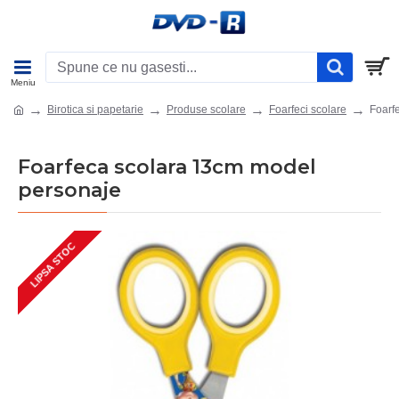
Birotica si papetarie
Produse scolare
Foarfeci scolare
Foarf
Foarfeca scolara 13cm model
personaje
LIPSA STOC